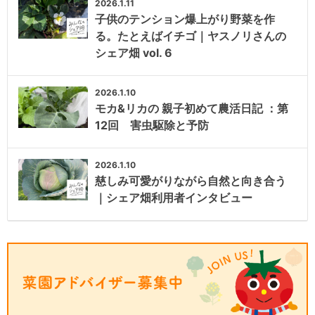
2026.1.11
子供のテンション爆上がり野菜を作
る。たとえばイチゴ｜ヤスノリさんの
シェア畑 vol. 6
2026.1.10
モカ&リカの 親子初めて農活日記 ：第
12回 害虫駆除と予防
2026.1.10
慈しみ可愛がりながら自然と向き合う
｜シェア畑利用者インタビュー