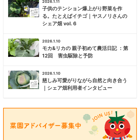
2026.1.11
子供のテンション爆上がり野菜を作
る。たとえばイチゴ｜ヤスノリさんの
シェア畑 vol. 6
2026.1.10
モカ&リカの 親子初めて農活日記 ：第
12回 害虫駆除と予防
2026.1.10
慈しみ可愛がりながら自然と向き合う
｜シェア畑利用者インタビュー