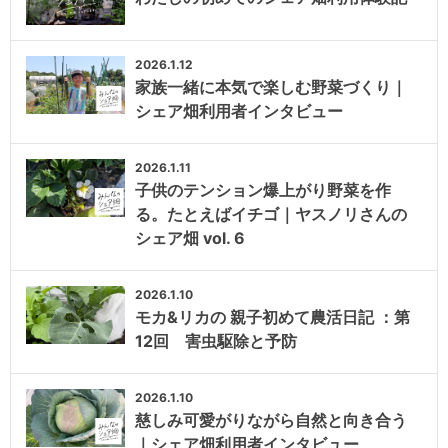
2026.1.12
家族一緒に本気で楽しむ野菜づくり｜
シェア畑利用者インタビュー
2026.1.11
子供のテンション爆上がり野菜を作
る。たとえばイチゴ｜ヤスノリさんの
シェア畑 vol. 6
2026.1.10
モカ&リカの 親子初めて農活日記 ：第
12回 害虫駆除と予防
2026.1.10
慈しみ可愛がりながら自然と向き合う
｜シェア畑利用者インタビュー