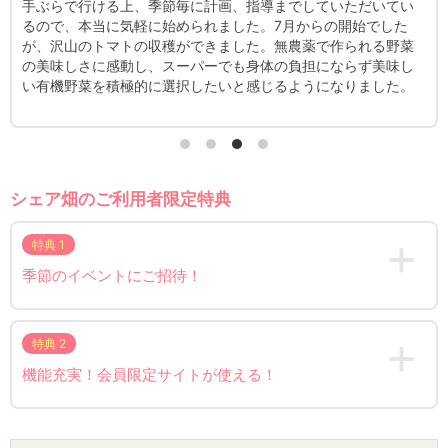
いてい
農園スタッフの方々は面倒見のいい方ばかりなので、聞くと
でした
色々と教えてくださいます。人によっては巡回して声をかけて
る野菜
くださる方もいるので、聞きやすいです。野菜の成長過程がよ
美味し
くわかりました。また、育てたことで普段は食べない種類を新
した。
たに食べるようにもなりました。いずれは1畝増設してスナッ
えんどうやニンニクも育てたいです。
シェア畑のご利用者限定特典
特典 1
季節のイベントにご招待！
特典 2
機能充実！会員限定サイトが使える！