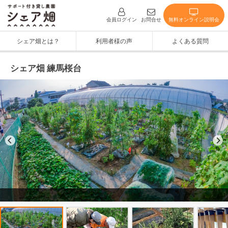
無料オンライン説明会
会員ログイン
お問合せ
シェア畑とは？
利用者様の声
よくある質問
シェア畑 練馬桜台