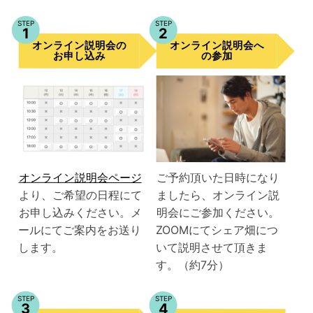
STEP
STEP
1
2
オンライン説明会
オンライン説明会
の
へ
お申し込み
の参加
オンライン説明会ページ
ご予約頂いた日時になり
より、ご希望の日程にて
ましたら、オンライン説
お申し込みください。メ
明会にご参加ください。
ールにてご案内をお送り
ZOOMにてシェア畑につ
します。
いて説明させて頂きま
す。（約7分）
STEP
STEP
3
4