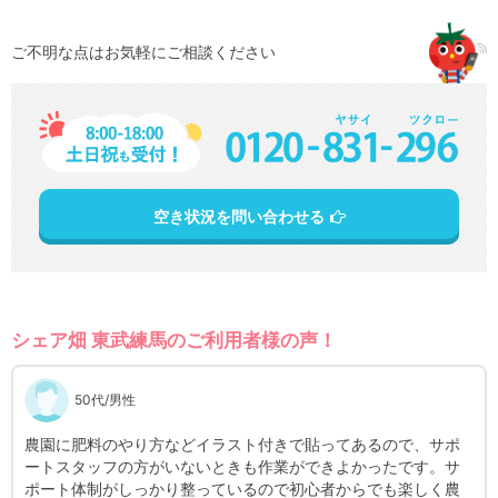
ご不明な点はお気軽にご相談ください
空き状況を問い合わせる
シェア畑 東武練馬のご利用者様の声！
50代/男性
と
農園に肥料のやり方などイラスト付きで貼ってあるので、サポ
子
分
ートスタッフの方がいないときも作業ができよかったです。サ
か
ポート体制がしっかり整っているので初心者からでも楽しく農
ま