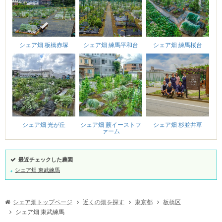
シェア畑 練馬平和台
シェア畑 板橋赤塚
シェア畑 練馬桜台
シェア畑 蕨イーストフ
シェア畑 杉並井草
シェア畑 光が丘
ァーム
最近チェックした農園
シェア畑 東武練馬
シェア畑トップページ
近くの畑を探す
東京都
板橋区
シェア畑 東武練馬