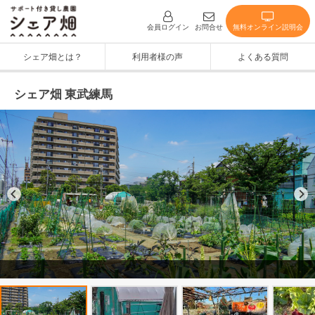
無料オンライン説明会
会員ログイン
お問合せ
シェア畑とは？
利用者様の声
よくある質問
シェア畑 東武練馬