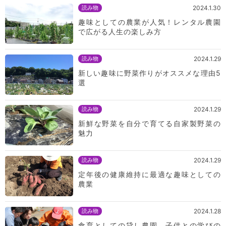
読み物
2024.1.30
趣味としての農業が人気！レンタル農園
で広がる人生の楽しみ方
読み物
2024.1.29
新しい趣味に野菜作りがオススメな理由5
選
読み物
2024.1.29
新鮮な野菜を自分で育てる自家製野菜の
魅力
読み物
2024.1.29
定年後の健康維持に最適な趣味としての
農業
読み物
2024.1.28
食育としての貸し農園 子供との学びの