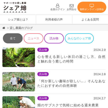
無料オンライン説明会
会員ログイン
お問合せ
シェア畑とは？
利用者様の声
よくある質問
貸し農園のブログ
みんなのシェア畑
ニュース
読み物
全て
読み物
2024.2.9
心を整える新しい休日の過ごし方。自然
と触れ合う癒しの時間
読み物
2024.2.8
「何か新しい趣味が欲しい…」そんなあな
たにおすすめの自然体験
読み物
2024.2.7
畑のサブスクで気軽に始める週末農業