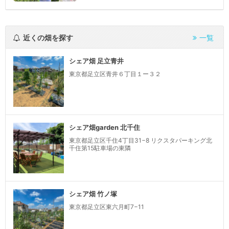
近くの畑を探す
一覧
シェア畑 足立青井
東京都足立区青井６丁目１ー３２
シェア畑garden 北千住
東京都足立区千住4丁目31−8 リクスタパーキング北
千住第15駐車場の東隣
シェア畑 竹ノ塚
東京都足立区東六月町7−11