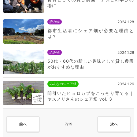
場に
読み物
2024.1.28
都市生活者にシェア畑が必要な理由と
は？
読み物
2024.1.26
50代・60代の新しい趣味として貸し農園
がおすすめな理由
みんなのシェア畑
2024.1.26
間引いたヒョロカブをこっそり育てる｜
ヤスノリさんのシェア畑 vol. 3
前へ
次へ
7/19