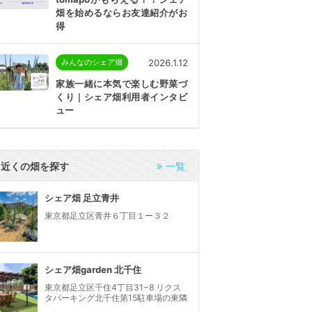
畑を始めるならお友達紹介がお
得
2026.1.12
みんなのシェア畑
家族一緒に本気で楽しむ野菜づ
くり｜シェア畑利用者インタビ
ュー
近くの畑を探す
一覧
シェア畑 足立青井
東京都足立区青井６丁目１ー３２
シェア畑garden 北千住
東京都足立区千住4丁目31−8 リクス
タパーキング北千住第15駐車場の東隣