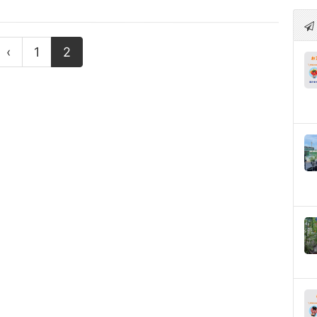
‹
1
2