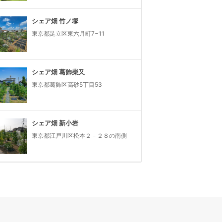
シェア畑 竹ノ塚
東京都足立区東六月町7−11
シェア畑 葛飾柴又
東京都葛飾区高砂5丁目53
シェア畑 新小岩
東京都江戸川区松本２－２８の南側