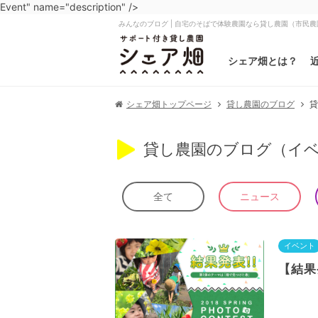
Event" name="description" />
みんなのブログ | 自宅のそばで体験農園なら貸し農園（市民
シェア畑とは？
貸
シェア畑トップページ
貸し農園のブログ
貸し農園のブログ（イベ
ニュース
全て
イベント
【結果