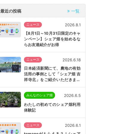
最近の投稿
一覧
2026.8.1
ニュース
【8月1日～10月31日限定のキャ
ンペーン】シェア畑を始めるな
らお友達紹介がお得
2026.6.18
ニュース
日本経済新聞にて、農地の有効
活用の事例として「シェア畑 吉
祥寺北」をご紹介いただきまし
た
2026.6.5
みんなのシェア畑
わたしの初めてのシェア畑利用
体験記
2026.6.1
ニュース
tomapoがもらえる？！シェア