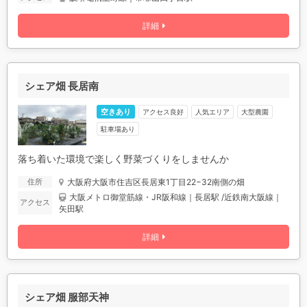
詳細
シェア畑 長居南
空きあり
アクセス良好
人気エリア
大型農園
駐車場あり
落ち着いた環境で楽しく野菜づくりをしませんか
大阪府大阪市住吉区長居東1丁目22−32南側の畑
住所
大阪メトロ御堂筋線・JR阪和線｜長居駅 /近鉄南大阪線｜
アクセス
矢田駅
詳細
シェア畑 服部天神