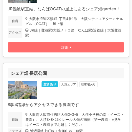
JR難波駅直結、なんばOCATの屋上にあるシェア畑garden！
大阪市浪速区湊町1丁目4番1号 大阪シティエアターミナル
住所
ビル（OCAT） 屋上階
JR線｜難波駅/大阪メトロ線｜なんば駅/近鉄線｜大阪難波
アクセス
駅
詳細
シェア畑 長居公園
空きあり
人気エリア
駐車場あり
8駅4路線からアクセスできる農園です！
大阪府大阪市住吉区大領3-3-5 大領小学校の南（イースト
農園）、大領3-8-25クレール大領の南側（第一農園）※見学
住所
はイースト農園までお越しください
阪堺電軌上町線｜帝塚山四丁目駅
アクセス