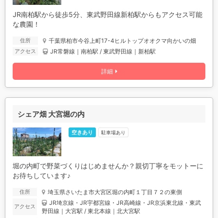
JR南柏駅から徒歩5分、東武野田線新柏駅からもアクセス可能
な農園！
千葉県柏市今谷上町17-4ヒルトップオオクマ向かいの畑
住所
JR常磐線｜南柏駅 / 東武野田線｜新柏駅
アクセス
詳細
シェア畑 大宮堀の内
空きあり
駐車場あり
堀の内町で野菜づくりはじめませんか？親切丁寧をモットーに
お待ちしています♪
埼玉県さいたま市大宮区堀の内町１丁目７２の東側
住所
JR埼京線・JR宇都宮線・JR高崎線・JR京浜東北線・東武
アクセス
野田線｜大宮駅 / 東北本線｜北大宮駅