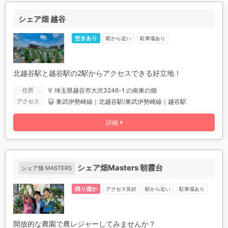
シェア畑 越谷
空きあり
駅から近い
駐車場あり
北越谷駅と越谷駅の2駅からアクセスできる好立地！
埼玉県越谷市大沢3246-1 の南東の畑
住所
東武伊勢崎線｜北越谷駅/東武伊勢崎線｜越谷駅
アクセス
詳細
シェア畑Masters 朝霞台
シェア畑 MASTERS
残り僅か
アクセス良好
駅から近い
駐車場あり
開放的な農園で農レジャーしてみませんか？