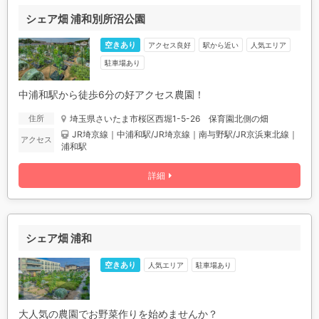
シェア畑 浦和別所沼公園
空きあり
アクセス良好
駅から近い
人気エリア
駐車場あり
中浦和駅から徒歩6分の好アクセス農園！
埼玉県さいたま市桜区西堀1-5-26 保育園北側の畑
住所
JR埼京線｜中浦和駅/JR埼京線｜南与野駅/JR京浜東北線｜
アクセス
浦和駅
詳細
シェア畑 浦和
空きあり
人気エリア
駐車場あり
大人気の農園でお野菜作りを始めませんか？