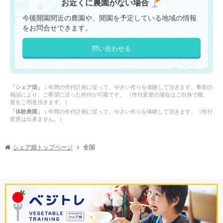
お近くに農園がない場合
今後開園間近の農園や、開園を予定している地域の情報
をお問合せできます。
問い合わせる
「シェア畑」：
年間の作付計画に従って、やさい作りを体験して頂きます。事前の
相談により、ご希望に沿った作付が可能です。 （作付変更の場合はご自身で種、
苗をご用意頂きます。）
「体験農園」：
年間の作付計画に従って、やさい作りを体験して頂きます。（作付
変更は出来ません。）
シェア畑トップページ
全国