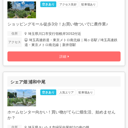
空きあり
アクセス良好
駐車場あり
ショッピングモール徒歩3分！お買い物ついでに農作業♪
埼玉県川口市安行領根岸3052付近
住所
埼玉高速鉄道・東京メトロ南北線｜鳩ヶ谷駅 / 埼玉高速鉄
アクセス
道・東京メトロ南北線｜新井宿駅
詳細
シェア畑 浦和中尾
空きあり
人気エリア
駐車場あり
ホームセンター向かい！買い物がてらに畑生活、始めません
か？
埼玉県さいたま市緑区中尾802の南の畑
住所