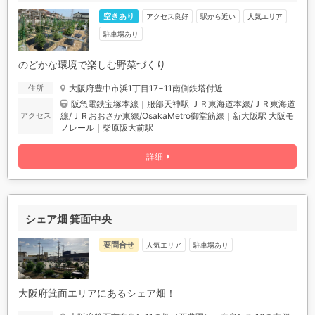
空きあり
アクセス良好
駅から近い
人気エリア
駐車場あり
のどかな環境で楽しむ野菜づくり
大阪府豊中市浜1丁目17−11南側鉄塔付近
住所
阪急電鉄宝塚本線｜服部天神駅 ＪＲ東海道本線/ＪＲ東海道
線/ＪＲおおさか東線/OsakaMetro御堂筋線｜新大阪駅 大阪モ
アクセス
ノレール｜柴原阪大前駅
詳細
シェア畑 箕面中央
要問合せ
人気エリア
駐車場あり
大阪府箕面エリアにあるシェア畑！