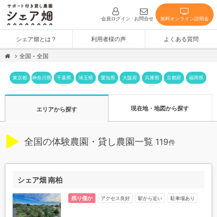
無料オンライン説明会
会員ログイン
お問合せ
シェア畑とは？
利用者様の声
よくある質問
全国 - 全国
神奈川県
東京都
千葉県
埼玉県
愛知県
大阪府
兵庫県
京都府
福岡県
現在地・地図から探す
エリアから探す
全国の体験農園・貸し農園一覧
119
件
シェア畑 南柏
残り僅か
アクセス良好
駅から近い
駐車場あり