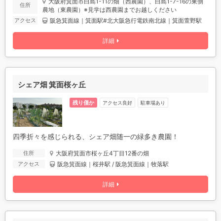
大阪府箕面市白島1-11の畑（西農園）、白島1-7-16の東側
住所
農地（東農園）※見学は西農園までお越しください
阪急箕面線｜箕面駅#北大阪急行電鉄南北線｜箕面萱野駅
アクセス
詳細
シェア畑 箕面桜ヶ丘
残り僅か
アクセス良好
駐車場あり
四季折々を感じられる、シェア畑随一の緑多き農園！
大阪府箕面市桜ヶ丘4丁目12番の畑
住所
阪急箕面線｜桜井駅 / 阪急箕面線｜牧落駅
アクセス
詳細