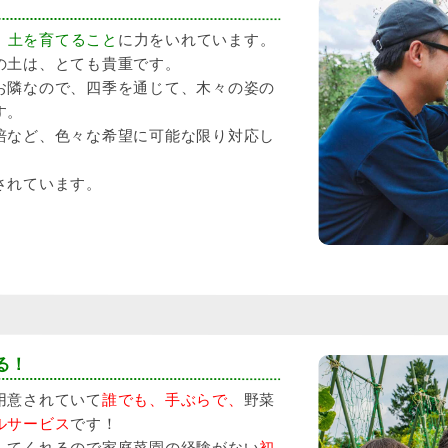
、
土を育てること
に力をいれています。
の土は、とても貴重です。
お隣なので、四季を通じて、木々の姿の
す。
培など、色々な希望に可能な限り対応し
されています。
る！
用意されていて
誰でも、手ぶらで、
野菜
ルサービス
です！
してくれるので家庭菜園の経験がない
初