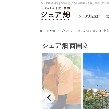
シェア畑 西国立 | 自宅のそばで体験農園なら貸し農園（市民
シェア畑とは？
シェア畑トップページ
近くの畑を探す
東
シェア畑 西国立