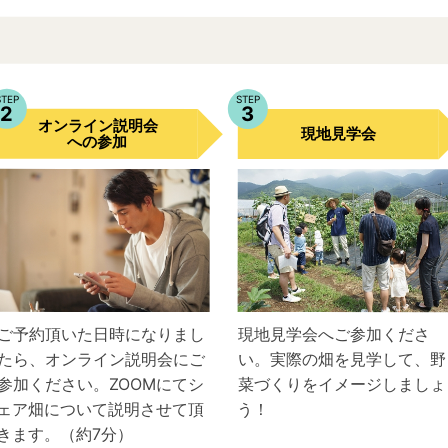
STEP
STEP
2
3
オンライン説明会
現地見学会
への参加
ご予約頂いた日時になりまし
現地見学会へご参加くださ
たら、オンライン説明会にご
い。実際の畑を見学して、野
参加ください。ZOOMにてシ
菜づくりをイメージしましょ
ェア畑について説明させて頂
う！
きます。（約7分）