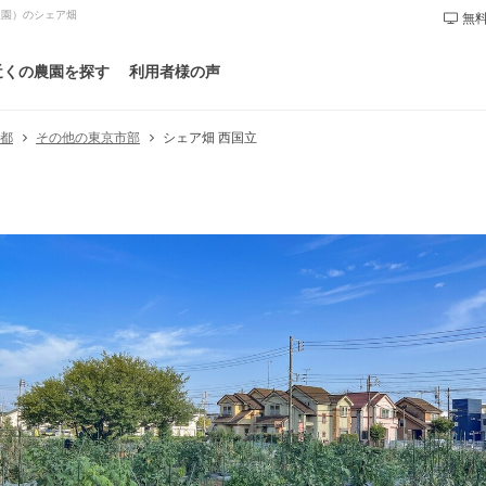
農園）のシェア畑
無料
近くの農園を探す
利用者様の声
その他の東京市部
シェア畑 西国立
京都