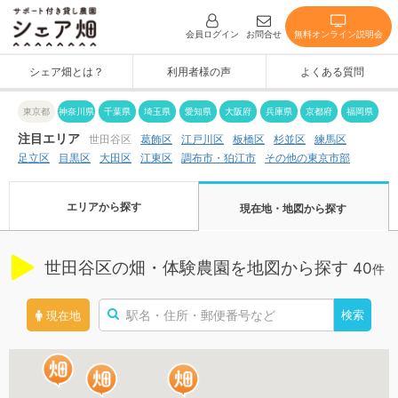
無料オンライン説明会
会員ログイン
お問合せ
シェア畑とは？
利用者様の声
よくある質問
神奈川県
東京都
千葉県
埼玉県
愛知県
大阪府
兵庫県
京都府
福岡県
注目エリア
世田谷区
江戸川区
葛飾区
板橋区
杉並区
練馬区
その他の東京市部
調布市・狛江市
足立区
目黒区
大田区
江東区
エリアから探す
現在地・地図から探す
世田谷区の畑・体験農園を地図から探す
40
件
検索
現在地