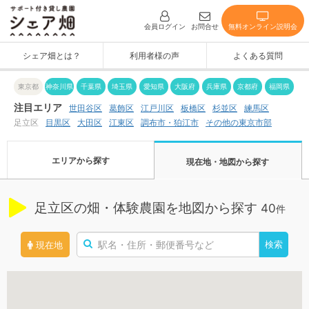
無料オンライン説明会
会員ログイン
お問合せ
シェア畑とは？
利用者様の声
よくある質問
神奈川県
東京都
千葉県
埼玉県
愛知県
大阪府
兵庫県
京都府
福岡県
注目エリア
世田谷区
江戸川区
葛飾区
板橋区
杉並区
練馬区
その他の東京市部
調布市・狛江市
足立区
目黒区
大田区
江東区
エリアから探す
現在地・地図から探す
足立区の畑・体験農園を地図から探す
40
件
検索
現在地