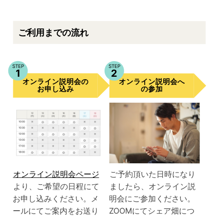
ご利用までの流れ
STEP
STEP
1
2
オンライン説明会
オンライン説明会
の
へ
お申し込み
の参加
オンライン説明会ページ
ご予約頂いた日時になり
より、ご希望の日程にて
ましたら、オンライン説
お申し込みください。メ
明会にご参加ください。
ールにてご案内をお送り
ZOOMにてシェア畑につ