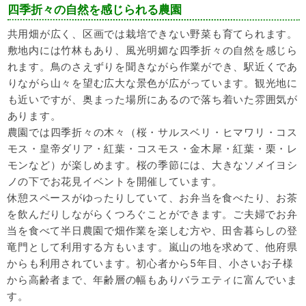
四季折々の自然を感じられる農園
共用畑が広く、区画では栽培できない野菜も育てられます。
敷地内には竹林もあり、風光明媚な四季折々の自然を感じら
れます。鳥のさえずりを聞きながら作業ができ、駅近くであ
りながら山々を望む広大な景色が広がっています。観光地に
も近いですが、奥まった場所にあるので落ち着いた雰囲気が
あります。
農園では四季折々の木々（桜・サルスベリ・ヒマワリ・コス
モス・皇帝ダリア・紅葉・コスモス・金木犀・紅葉・栗・レ
モンなど）が楽しめます。桜の季節には、大きなソメイヨシ
ノの下でお花見イベントを開催しています。
休憩スペースがゆったりしていて、お弁当を食べたり、お茶
を飲んだりしながらくつろぐことができます。ご夫婦でお弁
当を食べて半日農園で畑作業を楽しむ方や、田舎暮らしの登
竜門として利用する方もいます。嵐山の地を求めて、他府県
からも利用されています。初心者から5年目、小さいお子様
から高齢者まで、年齢層の幅もありバラエティに富んでいま
す。