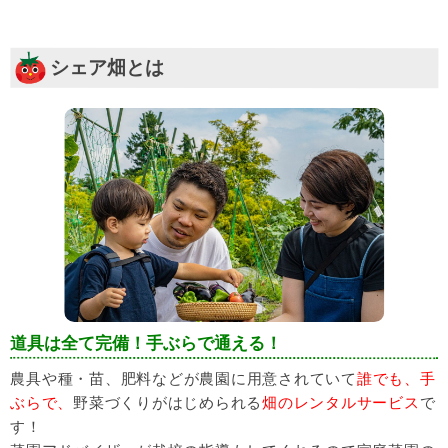
シェア畑とは
道具は全て完備！手ぶらで通える！
農具や種・苗、肥料などが農園に用意されていて
誰でも、手
ぶらで、
野菜づくりがはじめられる
畑のレンタルサービス
で
す！