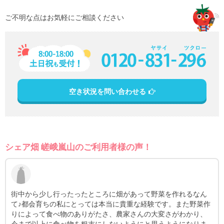
ご不明な点はお気軽にご相談ください
空き状況を問い合わせる
シェア畑 嵯峨嵐山のご利用者様の声！
無農薬で美味しい野菜がサポート付きで作れます。色々と揃っ
畑で
ており、スタッフの方も親切に教えてくれます。困った時はス
た。
タッフに質問できるので、失敗は少なく収穫できると感じまし
ます
た。
るこ