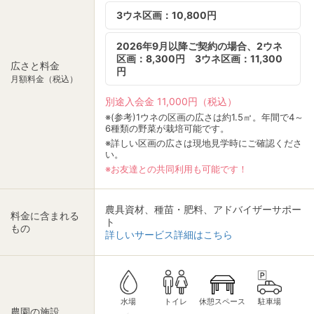
3ウネ区画：10,800円
2026年9月以降ご契約の場合、2ウネ
区画：8,300円 3ウネ区画：11,300
広さと料金
円
月額料金（税込）
別途入会金 11,000円（税込）
※(参考)1ウネの区画の広さは約1.5㎡。年間で4～
6種類の野菜が栽培可能です。
※詳しい区画の広さは現地見学時にご確認くださ
い。
※お友達との共同利用も可能です！
農具資材、種苗・肥料、アドバイザーサポー
料金に含まれる
ト
もの
詳しいサービス詳細はこちら
休憩スペース
トイレ
駐車場
水場
農園の施設