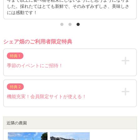
と思
った
シェア畑のご利用者限定特典
特典 1
季節のイベントにご招待！
特典 2
機能充実！会員限定サイトが使える！
近隣の農園