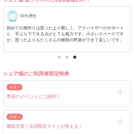
30代/女性
子どもが生まれ、体に入れる物は良い物をという意識が芽生え
以前は
たのがきっかけです。食育、生き物を責任を持って育てる責任
が大変
感、子供とのコミュニケーションなどの面で、とても充実の時
めて、
間を過ごせています。
気がし
シェア畑のご利用者限定特典
特典 1
季節のイベントにご招待！
特典 2
機能充実！会員限定サイトが使える！