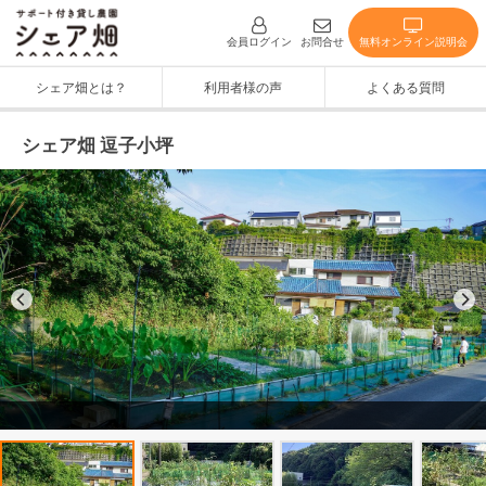
無料オンライン説明会
会員ログイン
お問合せ
シェア畑とは？
利用者様の声
よくある質問
シェア畑 逗子小坪