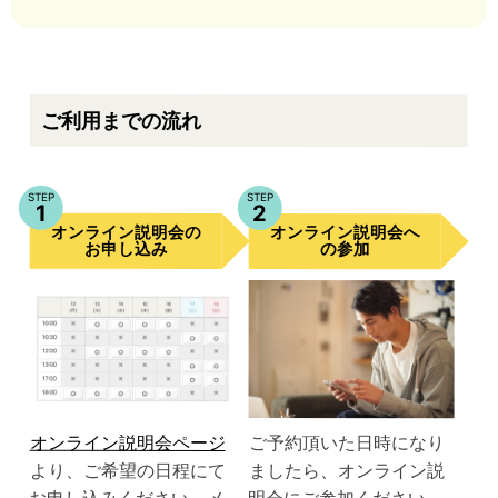
ご利用までの流れ
STEP
STEP
1
2
オンライン説明会
オンライン説明会
の
へ
お申し込み
の参加
オンライン説明会ページ
ご予約頂いた日時になり
より、ご希望の日程にて
ましたら、オンライン説
お申し込みください。メ
明会にご参加ください。