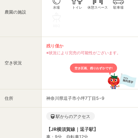
休憩スペース
トイレ
駐車場
水場
農園の施設
BBQ
残り僅か
※状況により完売の可能性がございます。
空き状況
空き区画、残りわずかです!
住所
神奈川県逗子市小坪7丁目5−9
駅からのアクセス
【JR横須賀線｜逗子駅】
車：9分、自転車12分