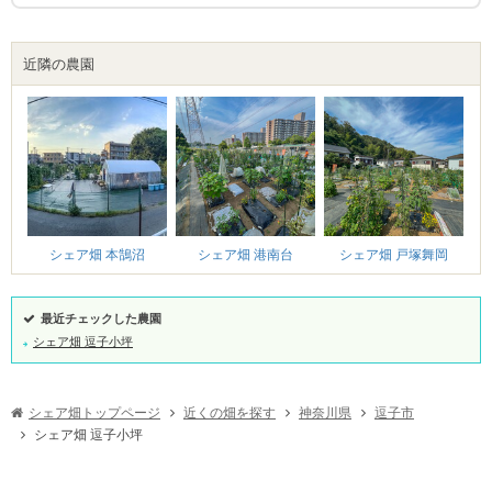
近隣の農園
シェア畑 戸塚舞岡
シェア畑 本鵠沼
シェア畑 港南台
最近チェックした農園
シェア畑 逗子小坪
シェア畑トップページ
近くの畑を探す
神奈川県
逗子市
シェア畑 逗子小坪