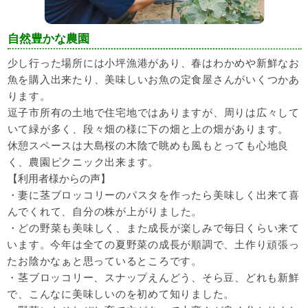
自然豊かな農園
少し行った場所には小坪漁港があり、春はわかめや新鮮なお
魚を購入出来たり、美味しいお魚の定食屋さんがいくつかあ
ります。
逗子市所有の土地で住宅地ではありますが、周りは広々して
いて緑が多く、段々畑の様に下の畑と上の畑があります。
休憩スペースは大島桜の木陰で眺めも風もとっても心地良
く、農園ピクニック出来ます。
【利用者様からの声】
・妻に茎ブロッコリーのパスタを作ったら美味しく出来て喜
んでくれて、自分の株が上がりました。
・どの野菜も美味しく、また成長が楽しみで毎日くらい来て
います。今年は全ての夏野菜の成長が順調で、土作り頑張っ
たお陰かなぁと思っているところです。
・茎ブロッコリー、スナップえんどう、そら豆、どれも新鮮
で、こんなに美味しいのを初めて知りました。