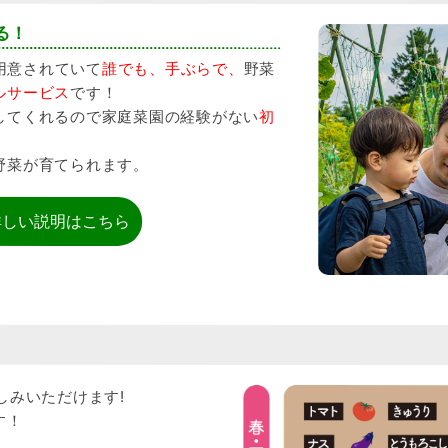
る！
用意されていて
誰でも、手ぶらで、
野菜
ルサービス
です！
してくれるので家庭菜園の経験がない
初
野菜が育てられます。
詳しい説明はこちら
？
しみいただけます!
す！