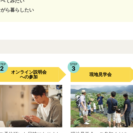
食べてみたい
ながら暮らしたい
STEP
STEP
2
3
オンライン説明会
現地見学会
への参加