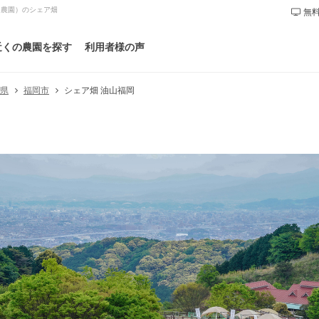
民農園）のシェア畑
無料
近くの農園を探す
利用者様の声
シェア畑 油山福岡
岡県
福岡市