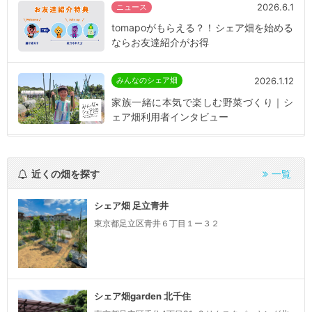
2026.6.1
ニュース
tomapoがもらえる？！シェア畑を始める
ならお友達紹介がお得
2026.1.12
みんなのシェア畑
家族一緒に本気で楽しむ野菜づくり｜シ
ェア畑利用者インタビュー
近くの畑を探す
一覧
シェア畑 足立青井
東京都足立区青井６丁目１ー３２
シェア畑garden 北千住