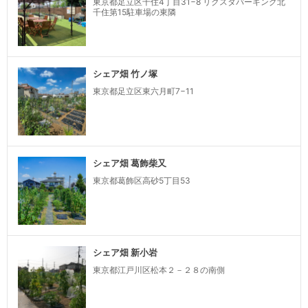
東京都足立区千住4丁目31−8 リクスタパーキング北
千住第15駐車場の東隣
シェア畑 竹ノ塚
東京都足立区東六月町7−11
シェア畑 葛飾柴又
東京都葛飾区高砂5丁目53
シェア畑 新小岩
東京都江戸川区松本２－２８の南側