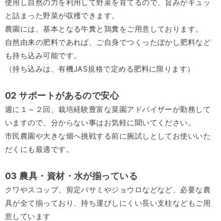
使用し自然の力を利用して野菜を育てるので、旨みがギュッ
と詰まった野菜が収穫できます。
農園には、基本となる牛糞と鶏糞をご用意しております。
自然由来の肥料であれば、ご自身でつくったぼかし肥料など
も持ち込み可能です。
（持ち込みは、有機JAS規格で定める肥料に限ります）
02 サポートがあるので安心
週に１～２回、栽培経験豊富な菜園アドバイザーが勤務して
いますので、分からない事はお気軽に聞いてください。
市民農園や大きな畑へ挑戦する前に腕試しとしてお使いいた
だくにも最適です。
03 農具・資材・水が揃っている
クワやスコップ、剪定バサミやジョウロなどなど、必要な農
具が全て揃っており、持ち運びしにくい長い支柱などもご用
意しています