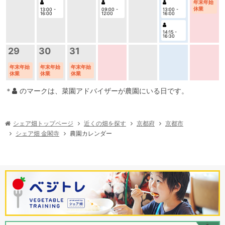
年末年始
休業
13:00 -
09:00 -
13:00 -
16:00
12:00
16:00
14:15 -
16:30
29
30
31
年末年始
年末年始
年末年始
休業
休業
休業
＊
のマークは、菜園アドバイザーが農園にいる日です。
シェア畑トップページ
近くの畑を探す
京都府
京都市
シェア畑 金閣寺
農園カレンダー