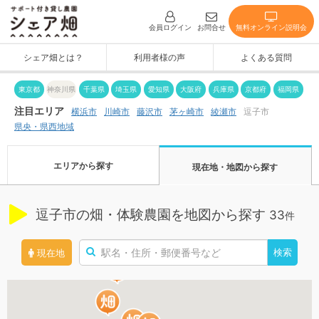
無料オンライン説明会
会員ログイン
お問合せ
シェア畑とは？
利用者様の声
よくある質問
神奈川県
東京都
千葉県
埼玉県
愛知県
大阪府
兵庫県
京都府
福岡県
注目エリア
茅ヶ崎市
横浜市
川崎市
藤沢市
綾瀬市
逗子市
県央・県西地域
エリアから探す
現在地・地図から探す
逗子市の畑・体験農園を地図から探す
33
件
検索
現在地