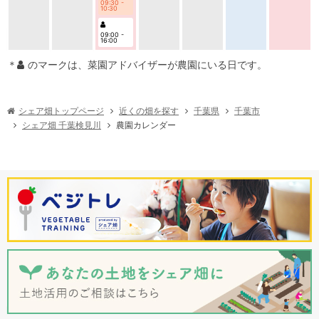
09:30 -
10:30
09:00 -
16:00
＊
のマークは、菜園アドバイザーが農園にいる日です。
シェア畑トップページ
近くの畑を探す
千葉県
千葉市
シェア畑 千葉検見川
農園カレンダー