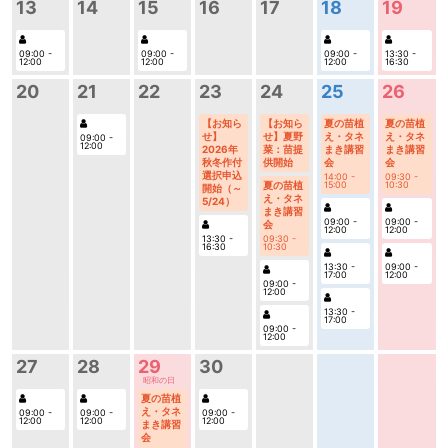
19
13
14
15
16
17
18
13:30 -
09:00 -
09:00 -
09:00 -
16:30
12:00
12:00
12:00
26
20
21
22
23
24
25
夏の苗植
【お知ら
【お知ら
夏の苗植
え・タネ
せ】
せ】夏野
え・タネ
09:00 -
12:00
まき講習
2026年
菜：苗提
まき講習
会
秋冬作付
供開始
会
選択申込
09:30 -
14:00 -
10:30
夏の苗植
15:00
開始（～
え・タネ
5/24）
まき講習
09:00 -
09:00 -
会
12:00
12:00
13:30 -
09:30 -
16:30
10:30
09:00 -
13:30 -
12:00
17:00
09:00 -
12:00
13:30 -
17:00
09:00 -
12:00
27
28
29
30
昭和の日
夏の苗植
え・タネ
09:00 -
09:00 -
09:00 -
12:00
12:00
12:00
まき講習
会