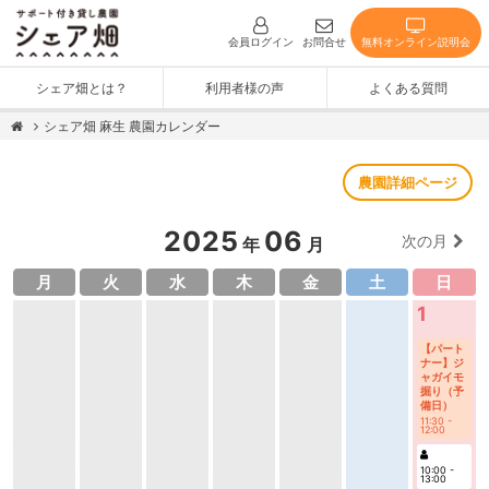
無料オンライン説明会
会員ログイン
お問合せ
シェア畑とは？
利用者様の声
よくある質問
シェア畑 麻生 農園カレンダー
農園詳細ページ
2025
06
次の月
年
月
月
火
水
木
金
土
日
1
【パート
ナー】ジ
ャガイモ
掘り（予
備日）
11:30 -
12:00
10:00 -
13:00