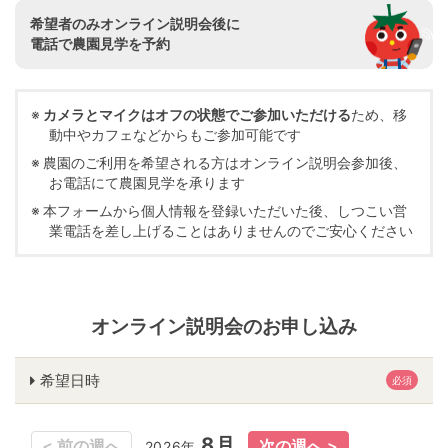
希望者のみオンライン説明会後に
電話で農園見学を予約
カメラとマイクはオフの状態でご参加いただける
ため、移
動中やカフェなどからもご参加可能です
農園のご利用を希望される方はオンライン説明会参加後、
お電話にて農園見学を承ります
本フォームから個人情報を登録いただいた後、しつこい営
業電話を差し上げることはありませんのでご安心ください
オンライン説明会のお申し込み
希望日時
必須
8月
8月
2026年
2026年