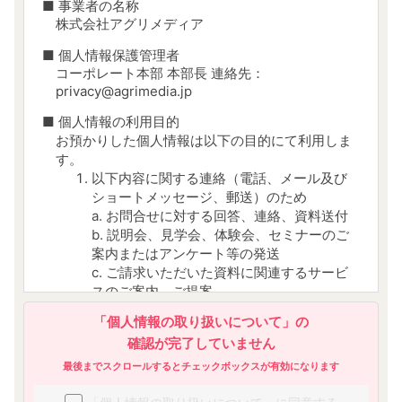
■ 事業者の名称
株式会社アグリメディア
■ 個人情報保護管理者
コーポレート本部 本部長 連絡先：
privacy@agrimedia.jp
■ 個人情報の利用目的
お預かりした個人情報は以下の目的にて利用しま
す。
以下内容に関する連絡（電話、メール及び
ショートメッセージ、郵送）のため
a. お問合せに対する回答、連絡、資料送付
b. 説明会、見学会、体験会、セミナーのご
案内またはアンケート等の発送
c. ご請求いただいた資料に関連するサービ
スのご案内、ご提案
d. 当社から当社及び第三者のサービスにつ
「個人情報の取り扱いについて」の
いての広告及び宣伝を送付するため
確認が完了していません
参加者、受講者、顧客管理のため
今後のサービス改善・向上に役立てるため
最後までスクロールするとチェックボックスが有効になります
当社又は他の事業者が運営する媒体におい