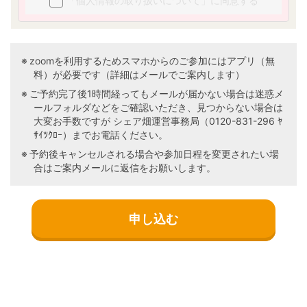
「個人情報の取り扱いについて」に同意する
て、会員様の属性・行動履歴等の分析に基
づく興味及び関心に合わせ、当社又は第三
者の商品・サービスの提供、勧誘、広告そ
の他のマーケティングを行うため
本「個人情報の取り扱いについて」に従っ
zoomを利用するためスマホからのご参加にはアプリ（無
て、第三者に対する提供を行うため
料）が必要です（詳細はメールでご案内します）
ご予約完了後1時間経ってもメールが届かない場合は迷惑メ
※個人情報をお知らせ頂けなかった場合には、上記
ールフォルダなどをご確認いただき、見つからない場合は
の目的事項が実施できない場合がございますの
大変お手数ですが シェア畑運営事務局（0120-831-296 ﾔ
で、ご了承ください。
ｻｲﾂｸﾛｰ）までお電話ください。
■ 個人情報の第三者提供について
予約後キャンセルされる場合や参加日程を変更されたい場
1. 当社は、個人情報保護法等の法令に基づく場合
合はご案内メールに返信をお願いします。
及び以下のいずれかに該当する場合を除き、今回
ご入力いただく個人情報は第三者に提供しませ
ん。
（1）お客様を識別することができない状態
で統計的なデータとして開示・提供すると
き
（2）人の生命、身体又は財産の保護のため
に必要な場合で、お客様の同意を得ること
が困難なとき