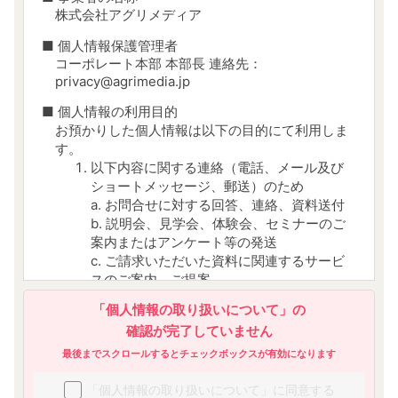
株式会社アグリメディア
■ 個人情報保護管理者
コーポレート本部 本部長 連絡先：
privacy@agrimedia.jp
■ 個人情報の利用目的
お預かりした個人情報は以下の目的にて利用しま
す。
以下内容に関する連絡（電話、メール及び
ショートメッセージ、郵送）のため
a. お問合せに対する回答、連絡、資料送付
b. 説明会、見学会、体験会、セミナーのご
案内またはアンケート等の発送
c. ご請求いただいた資料に関連するサービ
スのご案内、ご提案
d. 当社から当社及び第三者のサービスにつ
「個人情報の取り扱いについて」の
いての広告及び宣伝を送付するため
確認が完了していません
参加者、受講者、顧客管理のため
今後のサービス改善・向上に役立てるため
最後までスクロールするとチェックボックスが有効になります
当社又は他の事業者が運営する媒体におい
「個人情報の取り扱いについて」に同意する
て、会員様の属性・行動履歴等の分析に基