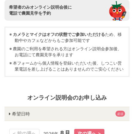
希望者のみオンライン説明会後に
電話で農園見学を予約
カメラとマイクはオフの状態でご参加いただける
ため、移
動中やカフェなどからもご参加可能です
農園のご利用を希望される方はオンライン説明会参加後、
お電話にて農園見学を承ります
本フォームから個人情報を登録いただいた後、しつこい営
業電話を差し上げることはありませんのでご安心ください
オンライン説明会のお申し込み
希望日時
必須
8月
8月
2026年
2026年