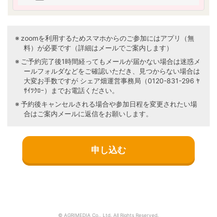
づく興味及び関心に合わせ、当社又は第三
者の商品・サービスの提供、勧誘、広告そ
の他のマーケティングを行うため
本「個人情報の取り扱いについて」に従っ
zoomを利用するためスマホからのご参加にはアプリ（無
て、第三者に対する提供を行うため
料）が必要です（詳細はメールでご案内します）
ご予約完了後1時間経ってもメールが届かない場合は迷惑メ
※個人情報をお知らせ頂けなかった場合には、上記
ールフォルダなどをご確認いただき、見つからない場合は
の目的事項が実施できない場合がございますの
大変お手数ですが シェア畑運営事務局（0120-831-296 ﾔ
で、ご了承ください。
ｻｲﾂｸﾛｰ）までお電話ください。
■ 個人情報の第三者提供について
予約後キャンセルされる場合や参加日程を変更されたい場
1. 当社は、個人情報保護法等の法令に基づく場合
合はご案内メールに返信をお願いします。
及び以下のいずれかに該当する場合を除き、今回
ご入力いただく個人情報は第三者に提供しませ
ん。
（1）お客様を識別することができない状態
で統計的なデータとして開示・提供すると
き
（2）人の生命、身体又は財産の保護のため
に必要な場合で、お客様の同意を得ること
が困難なとき
（3）公衆衛生の向上又は児童の健全な育成
© AGRIMEDIA Co., Ltd. All Rights Reserved.