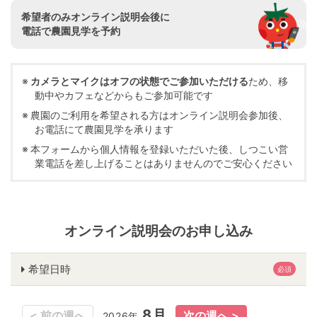
希望者のみオンライン説明会後に
電話で農園見学を予約
カメラとマイクはオフの状態でご参加いただける
ため、移
動中やカフェなどからもご参加可能です
農園のご利用を希望される方はオンライン説明会参加後、
お電話にて農園見学を承ります
本フォームから個人情報を登録いただいた後、しつこい営
業電話を差し上げることはありませんのでご安心ください
オンライン説明会のお申し込み
希望日時
必須
8月
8月
2026年
2026年