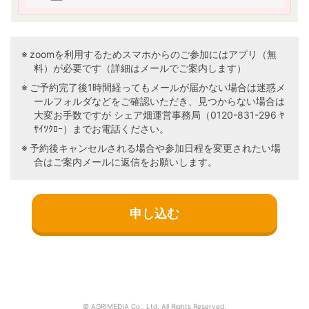
づく興味及び関心に合わせ、当社又は第三
者の商品・サービスの提供、勧誘、広告そ
の他のマーケティングを行うため
本「個人情報の取り扱いについて」に従っ
zoomを利用するためスマホからのご参加にはアプリ（無
て、第三者に対する提供を行うため
料）が必要です（詳細はメールでご案内します）
ご予約完了後1時間経ってもメールが届かない場合は迷惑メ
※個人情報をお知らせ頂けなかった場合には、上記
ールフォルダなどをご確認いただき、見つからない場合は
の目的事項が実施できない場合がございますの
大変お手数ですが シェア畑運営事務局（0120-831-296 ﾔ
で、ご了承ください。
ｻｲﾂｸﾛｰ）までお電話ください。
■ 個人情報の第三者提供について
予約後キャンセルされる場合や参加日程を変更されたい場
1. 当社は、個人情報保護法等の法令に基づく場合
合はご案内メールに返信をお願いします。
及び以下のいずれかに該当する場合を除き、今回
ご入力いただく個人情報は第三者に提供しませ
ん。
（1）お客様を識別することができない状態
で統計的なデータとして開示・提供すると
き
（2）人の生命、身体又は財産の保護のため
に必要な場合で、お客様の同意を得ること
が困難なとき
（3）公衆衛生の向上又は児童の健全な育成
© AGRIMEDIA Co., Ltd. All Rights Reserved.