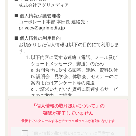
株式会社アグリメディア
■ 個人情報保護管理者
コーポレート本部 本部長 連絡先：
privacy@agrimedia.jp
■ 個人情報の利用目的
お預かりした個人情報は以下の目的にて利用しま
す。
以下内容に関する連絡（電話、メール及び
ショートメッセージ、郵送）のため
a. お問合せに対する回答、連絡、資料送付
b. 説明会、見学会、体験会、セミナーのご
案内またはアンケート等の発送
c. ご請求いただいた資料に関連するサービ
スのご案内、ご提案
d. 当社から当社及び第三者のサービスにつ
「個人情報の取り扱いについて」の
いての広告及び宣伝を送付するため
確認が完了していません
参加者、受講者、顧客管理のため
今後のサービス改善・向上に役立てるため
最後までスクロールするとチェックボックスが有効になります
当社又は他の事業者が運営する媒体におい
「個人情報の取り扱いについて」に同意する
て、会員様の属性・行動履歴等の分析に基