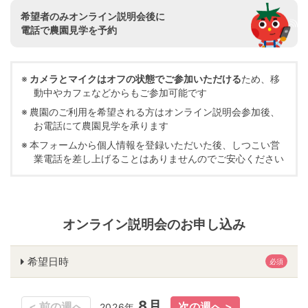
希望者のみオンライン説明会後に
電話で農園見学を予約
カメラとマイクはオフの状態でご参加いただける
ため、移
動中やカフェなどからもご参加可能です
農園のご利用を希望される方はオンライン説明会参加後、
お電話にて農園見学を承ります
本フォームから個人情報を登録いただいた後、しつこい営
業電話を差し上げることはありませんのでご安心ください
オンライン説明会のお申し込み
希望日時
必須
8月
8月
2026年
2026年