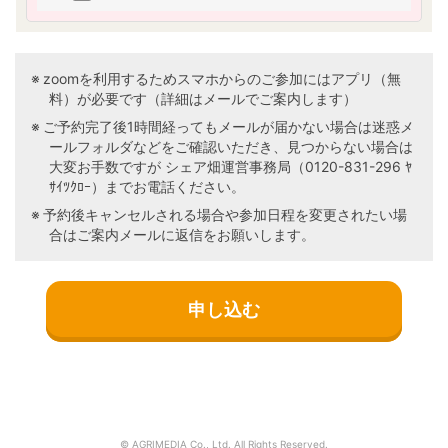
づく興味及び関心に合わせ、当社又は第三
者の商品・サービスの提供、勧誘、広告そ
の他のマーケティングを行うため
本「個人情報の取り扱いについて」に従っ
zoomを利用するためスマホからのご参加にはアプリ（無
て、第三者に対する提供を行うため
料）が必要です（詳細はメールでご案内します）
ご予約完了後1時間経ってもメールが届かない場合は迷惑メ
※個人情報をお知らせ頂けなかった場合には、上記
ールフォルダなどをご確認いただき、見つからない場合は
の目的事項が実施できない場合がございますの
大変お手数ですが シェア畑運営事務局（0120-831-296 ﾔ
で、ご了承ください。
ｻｲﾂｸﾛｰ）までお電話ください。
■ 個人情報の第三者提供について
予約後キャンセルされる場合や参加日程を変更されたい場
1. 当社は、個人情報保護法等の法令に基づく場合
合はご案内メールに返信をお願いします。
及び以下のいずれかに該当する場合を除き、今回
ご入力いただく個人情報は第三者に提供しませ
ん。
（1）お客様を識別することができない状態
で統計的なデータとして開示・提供すると
き
（2）人の生命、身体又は財産の保護のため
に必要な場合で、お客様の同意を得ること
が困難なとき
（3）公衆衛生の向上又は児童の健全な育成
© AGRIMEDIA Co., Ltd. All Rights Reserved.