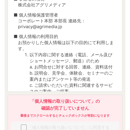
株式会社アグリメディア
■ 個人情報保護管理者
コーポレート本部 本部長 連絡先：
privacy@agrimedia.jp
■ 個人情報の利用目的
お預かりした個人情報は以下の目的にて利用しま
す。
以下内容に関する連絡（電話、メール及び
ショートメッセージ、郵送）のため
a. お問合せに対する回答、連絡、資料送付
b. 説明会、見学会、体験会、セミナーのご
案内またはアンケート等の発送
c. ご請求いただいた資料に関連するサービ
スのご案内、ご提案
d. 当社から当社及び第三者のサービスにつ
「個人情報の取り扱いについて」の
いての広告及び宣伝を送付するため
確認が完了していません
参加者、受講者、顧客管理のため
今後のサービス改善・向上に役立てるため
最後までスクロールするとチェックボックスが有効になります
当社又は他の事業者が運営する媒体におい
「個人情報の取り扱いについて」に同意する
て、会員様の属性・行動履歴等の分析に基