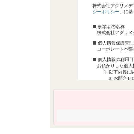
株式会社アグリメデ
シーポリシー
」に基
■ 事業者の名称
株式会社アグリメ
■ 個人情報保護管
コーポレート本部 本部
■ 個人情報の利用
お預かりした個人
以下内容に
a. お問合
b. 説明
c. ご請
d. 当社
参加者、受
今後のサー
当社又は他
関心に合わ
うため