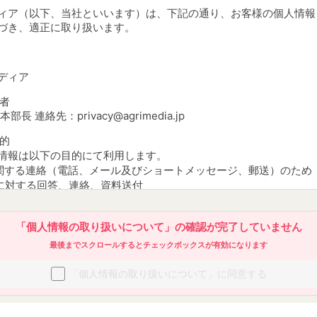
ィア（以下、当社といいます）は、下記の通り、お客様の個人情報
づき、適正に取り扱います。
ディア
理者
長 連絡先：privacy@agrimedia.jp
目的
情報は以下の目的にて利用します。
関する連絡（電話、メール及びショートメッセージ、郵送）のため
せに対する回答、連絡、資料送付
会、見学会、体験会、セミナーのご案内またはアンケート等の発送
求いただいた資料に関連するサービスのご案内、ご提案
「個人情報の取り扱いについて」の
確認が完了していません
から当社及び第三者のサービスについての広告及び宣伝を送付するため
講者、顧客管理のため
最後までスクロールするとチェックボックスが有効になります
ビス改善・向上に役立てるため
の事業者が運営する媒体において、会員様の属性・行動履歴等の分
「個人情報の取り扱いについて」に同意する
せ、当社又は第三者の商品・サービスの提供、勧誘、広告その他の